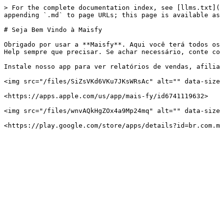
> For the complete documentation index, see [llms.txt](
appending `.md` to page URLs; this page is available as
# Seja Bem Vindo à Maisfy

Obrigado por usar a **Maisfy**. Aqui você terá todos os
Help sempre que precisar. Se achar necessário, conte co
Instale nosso app para ver relatórios de vendas, afilia
<img src="/files/SiZsVKd6VKu7JKsWRsAc" alt="" data-size
<https://apps.apple.com/us/app/mais-fy/id6741119632>

<img src="/files/wnvAQkHgZOx4a9Mp24mq" alt="" data-size